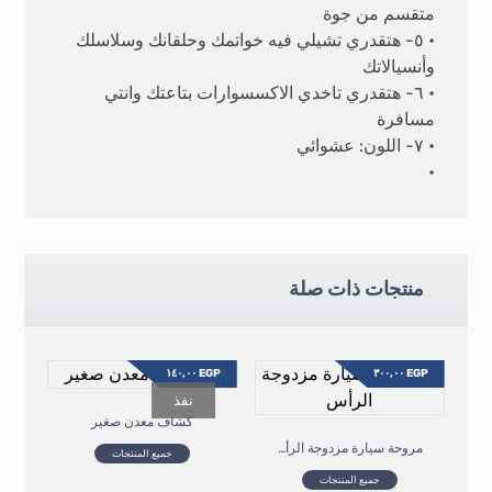
متقسم من جوة
• ٥- هتقدري تشيلي فيه خواتمك وحلقانك وسلاسلك
وأنسيالاتك
• ٦- هتقدري تاخدي الاكسسوارات بتاعتك وانتي
مسافرة
• ٧- اللون: عشوائي
•
منتجات ذات صلة
١٤٠,٠٠
EGP
٣٠٠,٠٠
EGP
نفذ
كشاف معدن صغير
مروحة سيارة مزدوجة الرأس
جميع المنتجات
جميع المنتجات