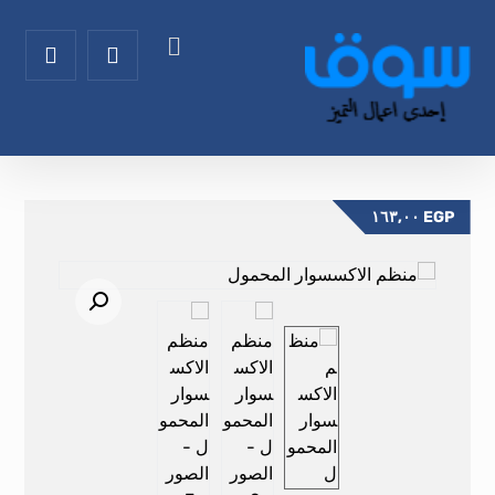
١٦٣,٠٠
EGP
تكبير الصورة