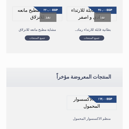
٢٢٠,٠٠
EGP
٣٥٠,٠٠
EGP
نفذ
نفذ
بطانية قابلة للارتداء رمادى و اصفر
مشاية مطبخ مانعه للانزلاق
جميع المنتجات
جميع المنتجات
المنتجات المعروضة مؤخراً
١٦٣,٠٠
EGP
منظم الاكسسوار المحمول