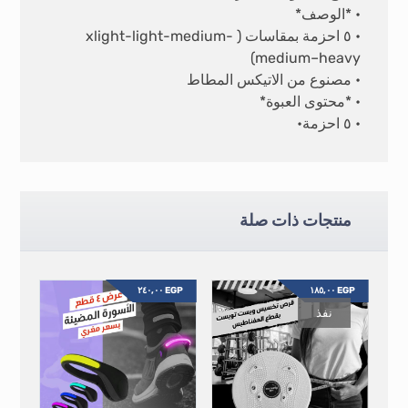
• *الوصف*
• ٥ احزمة بمقاسات ( xlight-light-medium-
medium–heavy)
• مصنوع من الاتيكس المطاط
• *محتوى العبوة*
• ٥ احزمة•
منتجات ذات صلة
٢٤٠,٠٠
EGP
١٨٥,٠٠
EGP
نفذ