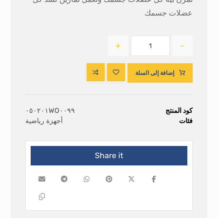
عضلات جسمك
+
-
إضافة إلى السلة
كود المنتج
٠٥٠٢٠١WO٠٠٩٩
فئات
أجهزة رياضية