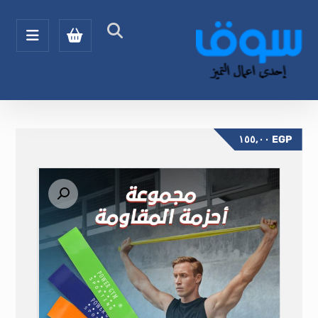
١٥٥,٠٠
EGP
تكبير الصورة