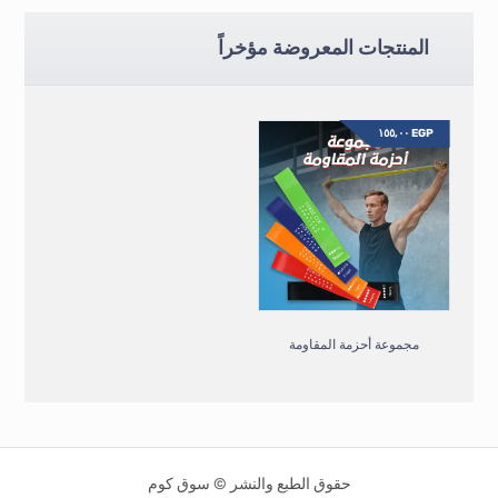
المنتجات المعروضة مؤخراً
١٥٥,٠٠
EGP
مجموعة أحزمة المقاومة
حقوق الطبع والنشر © سوق كوم