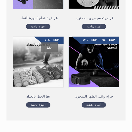
قرص تخسيس ويست تويست بقطع المغناطيس
عرض ٤ قطع أسورة التمارين المضيئة
أجهزة رياضية
أجهزة رياضية
١٠٥,٠٠
EGP
١٧٠,٠٠
EGP
–
١٦٥,٠٠
EGP
نفذ
حزام واقى الظهر السحرى
نط الحبل بالعداد
أجهزة رياضية
أجهزة رياضية