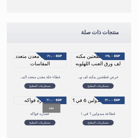
منتجات ذات صلة
١٩٠,٠٠
EGP
١٣٥,٠٠
EGP
عرض قطعتين مكنه لف ورق العنب اللهلوبه
غطاء حلة معدن متعدد المقاسات
مستلزمات المطبخ
مستلزمات المطبخ
٢١٠,٠٠
EGP
٢٢٠,٠٠
EGP
نفذ
قطاعة مندولين ٦ في ١
عصاره فواكه
مستلزمات المطبخ
مستلزمات المطبخ