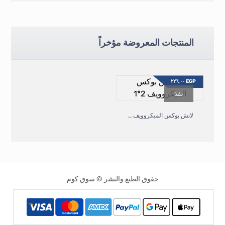
المنتجات المعروضة مؤخراً
٢٢٦,٠٠
EGP
نفذ
لانش بوكس الميكروويف ٢*١
حقوق الطبع والنشر © سوق كوم