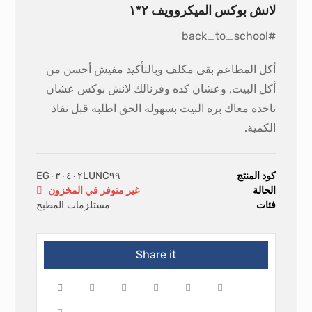
لانش بوكس الميكروويف ٢*١
#back_to_school
أكل المطاعم بقى مكلف وبالتأكيد مفيش أحسن من
أكل البيت, وعشان كده وفرنالك لانش بوكس عشان
تاخده معاك بره البيت بسهولة الحق اطلبه قبل نفاذ
الكمية.
كود المنتج
EG٠٣٠٤٠٢LUNC٩٩
الحالة
غير متوفر في المخزون
فئات
مستلزمات المطبخ