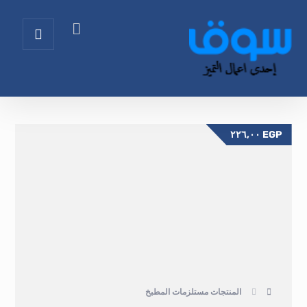
٢٢٦,٠٠
EGP
المنتجات
مستلزمات المطبخ