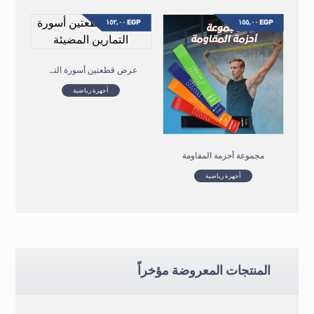
١٥٢,٠٠
EGP
١٥٥,٠٠
EGP
عرض قطعتين أسورة التمارين المضيئة
أجهزة رياضية
مجموعة أحزمة المقاومة
أجهزة رياضية
المنتجات المعروضة مؤخراً