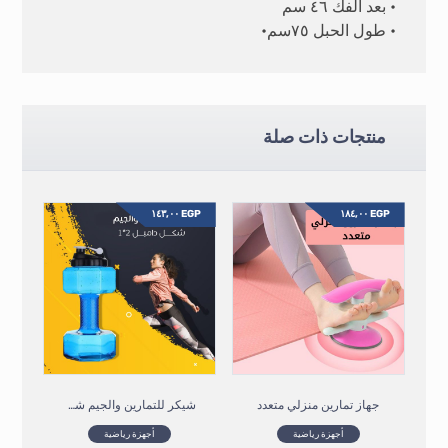
• بعد الفك ٤٦ سم
• طول الحبل ٧٥سم•
منتجات ذات صلة
١٤٣,٠٠
EGP
١٨٤,٠٠
EGP
جهاز تمارين منزلي متعدد
شيكر للتمارين والجيم شكل دامبل ٢ في ١
أجهزة رياضية
أجهزة رياضية