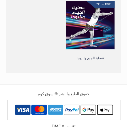
٢٣٠,٠٠
EGP
عصاية الجيم واليوجا
حقوق الطبع والنشر © سوق كوم
تقرير DMCA