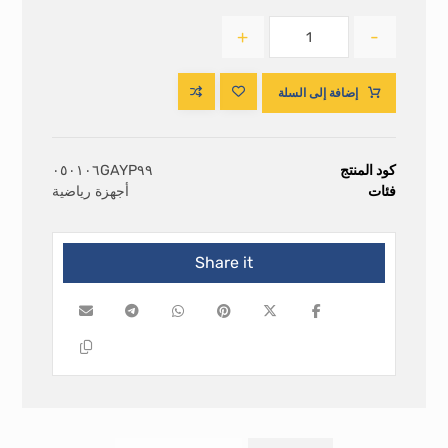
+
-
إضافة إلى السلة
كود المنتج
٠٥٠١٠٦GAYP٩٩
فئات
أجهزة رياضية