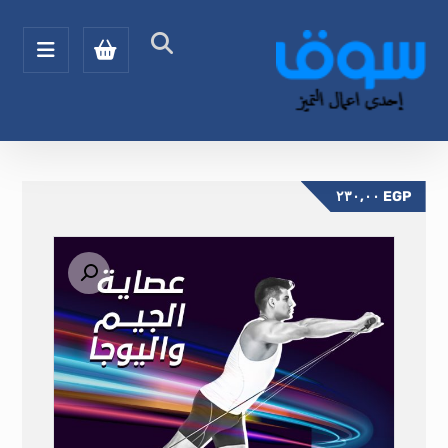
٢٣٠,٠٠
EGP
تكبير الصورة