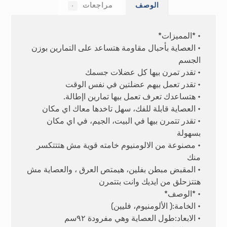
الوصف
مراجعات
٠
• *المميزات*
• العصاية بأحبال مقاومة هتساعد على التمارين بوزن
الجسم
• تقدر تمرن بيها كل عضلات جسمك
• تقدر تعمل بيهم عضلتين في نفس الوقت
• هتساعدك تعرف تعمل بيها تمارين اإطالة.
• العصاية قابلة للفك، سهل تاخدها معاك اي مكان
• تقدر تتمرن بيها في البيت، الجيم، في اي مكان
بسهولة
• مصنوعة من الالومنيوم خامته قوية مش هتتتكسر
منك
• المقبض مبطن بفلين، هيمتص العرق ، والعصاية مش
هتتزحلق من ايديك وانت بتتمرن
• *الوصف*
• الخامة:( الألومنيوم، فليين)
• الابعاد:طول العصاية وهي مفرودة ٩٢سم