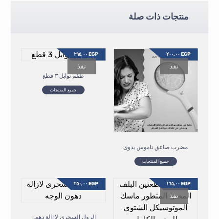
منتجات ذات صلة
٢٩٥,٠٠
EGP
٢٠٠,٠٠
EGP
نفذ
نفذ
طقم توابل ٣ قطع
جميع المنتجات
مضرب صاعق ناموس يدوى
جميع المنتجات
٢٥٠,٠٠
EGP
١٦٥,٠٠
EGP
نفذ
الرول السحرى لازالة دهون الوجه