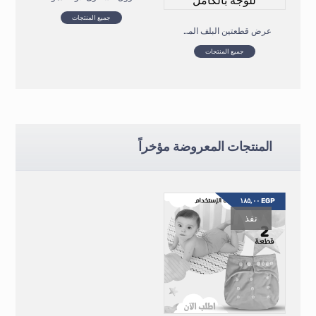
جميع المنتجات
عرض قطعتين البلف المضئ المتطور ماسك الموتوسيكل الشتوي للوجه بالكامل
جميع المنتجات
المنتجات المعروضة مؤخراً
١٨٥,٠٠
EGP
نفذ