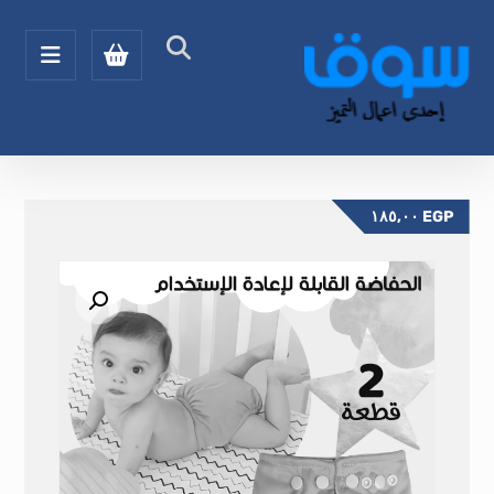
١٨٥,٠٠
EGP
تكبير الصورة