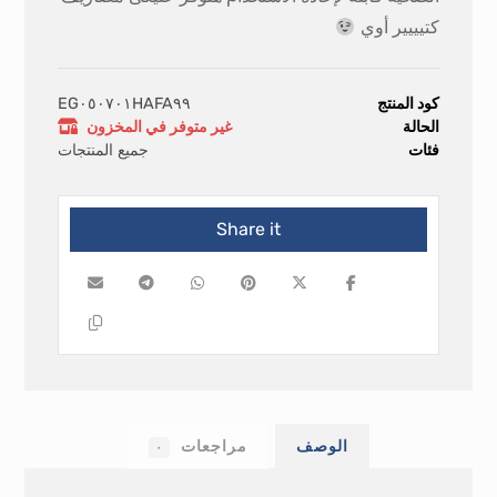
كتيييير أوي
كود المنتج
EG٠٥٠٧٠١HAFA٩٩
الحالة
غير متوفر في المخزون
فئات
جميع المنتجات
الوصف
مراجعات
٠