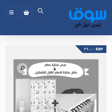
٢٦٠,٠٠
EGP
تكبير الصورة