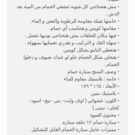
• مش هتحتاجي كل شوية تنشفي الحمام من المية بعد
الدش .
• خامتها تقيلة مقاومة للرطوبة والعفن و الماء.
• مقاسها كويس و هتناسب أي حمام.
• فيها مكان للحلقات مش هتحتاجي توديها تتعمل .
• سهلة الفك و التركيب و تقدري تغسليها بسهولة .
• هتغطي البانيو بشكل كويس.
• هتخلي شكل الحمام حلو لو عندك ضيوف و دخلوا
الحمام .
• وصف المنتج ستارة حمام
• خامة : بلاستيك مقاوم للماء
• الأبعاد : ١٦٨ * ١٧٩
• بلاستيك متين
• اللون: عشوائي ( اوف وايت- بني -بيج- اسود-
كحلى- نبيتى )
• محتوى العبوة
• ستارة حمام ١٢ حلقة ستارة.
• مميزات حامل ستارة الحمام القابل للتشكيل