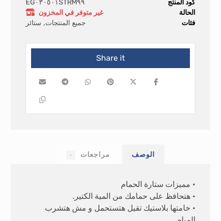
كود المنتج
EG٠٣٠٥٠١STRM٩٩
الحالة
غير متوفر في المخزون
فئات
جميع المنتجات
,
ستائر
الوصف
مراجعات
٠
• مميزات ستارة الحمام
• هتحافظ على حمامك من المية الكتير.
• خامتها بلاستيك تقيل هتستحمل و مش هتشرب
المياه.