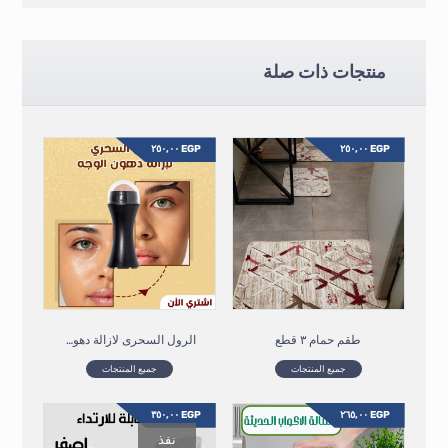
منتجات ذات صلة
٢٥٠,٠٠
EGP
٢٥٠,٠٠
EGP
طقم حمام ٣ قطع
الرول السحرى لازالة دهون الوجه
جميع المنتجات
جميع المنتجات
٣٥٠,٠٠
EGP
٢٦٥,٠٠
EGP
نفذ