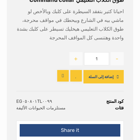
طوق الكلاب التعليمي Command collar
احيانا كتير بتفقد السيطرة على كلبك وبالأخص لو
ماشي بيه في الشارع وبيحطك في مواقف محرجة،
طوق الكلاب التعليمي هيخليك تسيطر على كلبك بشدة
واحدة وهتنسى كل المواقف المحرجة
+
-
إضافة إلى السلة
كود المنتج
EG٠٥٠٨٠١TL٠٠٩٩
فئات
مستلزمات الحيوانات الأليفة