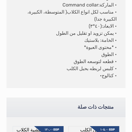
• الماركة:Command collar
• مناسب لكل انواع الكلاب( المتوسطة، الكبيرة،
الكبيرة جدا)
• الابعاد:(٤٠*٣)
• يمكن تزويد او تقليل من الطول
• الخامة: بلاستيك
• *محتوى العبوة*
• الطوق
• قطعه لتوسعه الطوق
• كلبس لربطه بحبل الكلب
• كتالوج•
منتجات ذات صلة
١٢٠,٠٠
EGP
١٠٥,٠٠
EGP