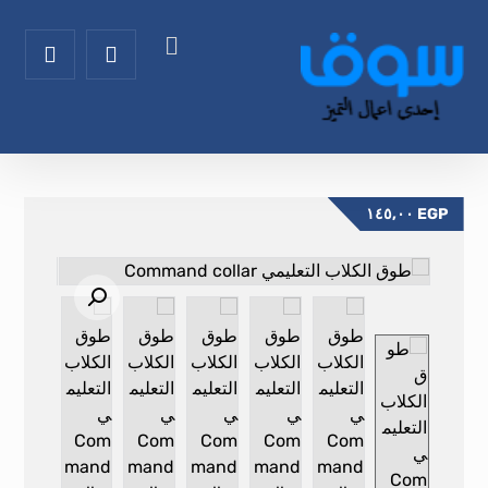
١٤٥,٠٠
EGP
تكبير الصورة