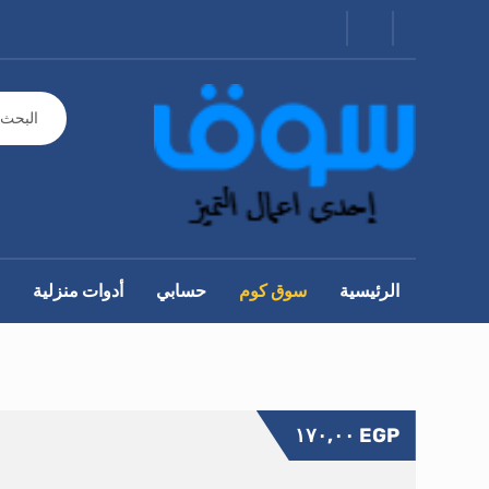
الرئيسية
سوق كوم
حسابي
أدوات منزلية
١٧٠,٠٠
EGP