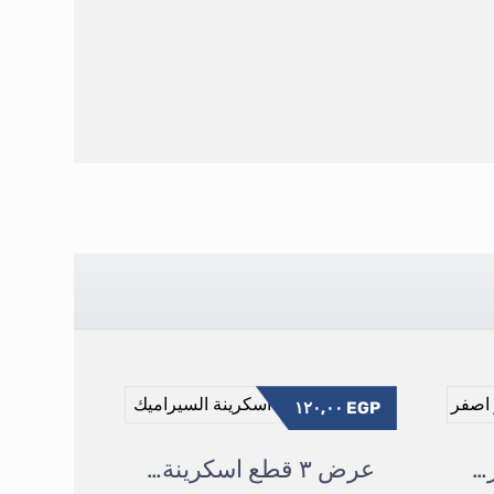
١٢٠,٠٠
EGP
بطانية قابلة للارتداء رمادى و اصفر
عرض ٣ قطع اسكرينة السيراميك