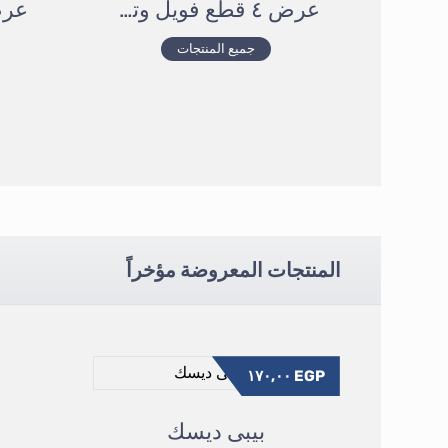
عرض ٤ قطع فويل وتربرووف عازل للحرارة
جميع المنتجات
المنتجات المعروضة مؤخراً
١٧٠,٠٠
EGP
بيبى ديسك