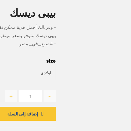
بيبى ديسك
• وفرنالك أجمل هدية ممكن تق
بيبي ديسك متوفر بسعر ميتفوتش
• #صنع_في_مصر
size
+
-
إضافة إلى السلة