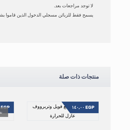
لا توجد مراجعات بعد.
يسمح فقط للزبائن مسجلي الدخول الذين قاموا بشرا
منتجات ذات صلة
٥,٠٠
EGP
١٤٠,٠٠
EGP
نف