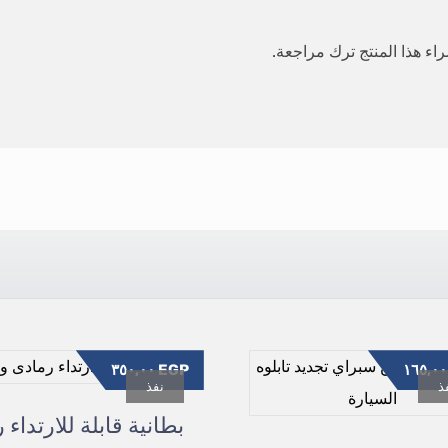
ء هذا المنتج ترك مراجعة.
٣٥٠,٠٠
EGP
١٦
ذ
نفذ