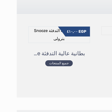
٤١٠,٠٠
EGP
بطانية عالية التدفئة Snooze بترولى
جميع المنتجات