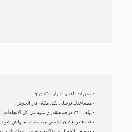
• مميزات الفلتر الدوار ٣٦٠ درجة:
• هيساعدك توصلي لكل مكان في الحوض.
• بيلف ٣٦٠ درجة هتقدري تتنيه في كل الاتجاهات.
• فيه فلتر عشان تضمني مية نضيفه مفهاش شوائب
• هتنضفي الخضار و الفاكهة و تغسلي مواعينك بسهو