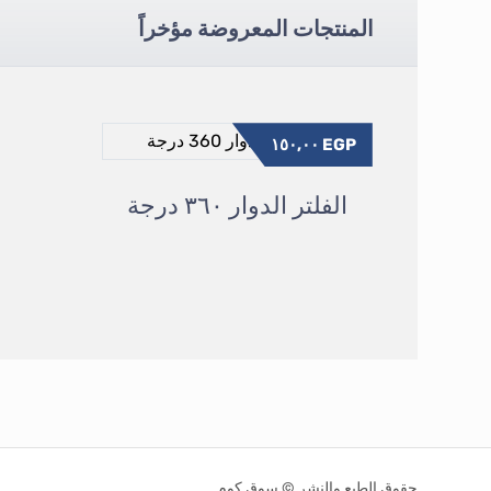
المنتجات المعروضة مؤخراً
١٥٠,٠٠
EGP
الفلتر الدوار ٣٦٠ درجة
حقوق الطبع والنشر © سوق كوم