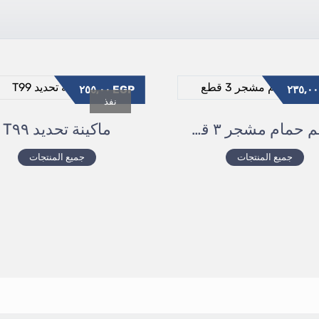
٢٥٥,٠٠
EGP
٢٣
نفذ
طقم حمام مشجر ٣ قطع
ماكينة تحديد T٩٩
جميع المنتجات
جميع المنتجات