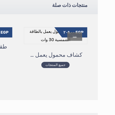
منتجات ذات صلة
٥,٠٠
EGP
٢٠٥,٠٠
EGP
نفذ
كشاف محمول يعمل بالطاقة الشمسية ٣٠ وات
جميع المنتجات