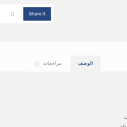
الوصف
مراجعات
٠
.
لة.