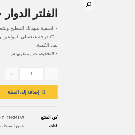
تكبير الصورة
الفلتر الدوار ٣٦٠ درجة
• الحنفية بتبهدلك المطبخ وبت
٣٦٠ درجة هتغسلي المواعين 
نفاذ الكمية.
• #تخفيضات_متفوتهاش
+
-
إضافة إلى السلة
كود المنتج
٠٣٠٣FRMT٩٩
فئات
جميع المنتجات