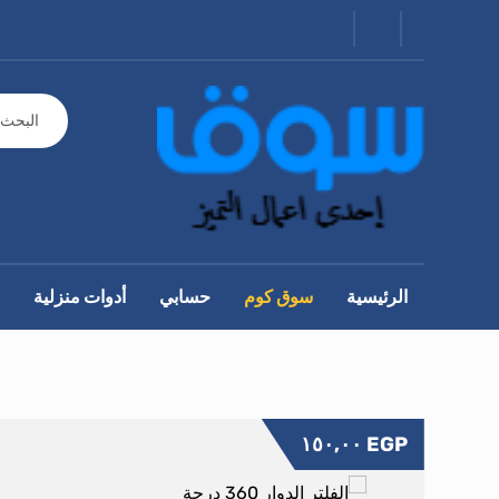
الرئيسية
سوق كوم
حسابي
أدوات منزلية
١٥٠,٠٠
EGP